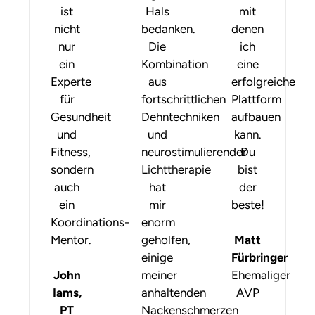
ist
Hals
mit
nicht
bedanken.
denen
nur
Die
ich
ein
Kombination
eine
Experte
aus
erfolgreiche
für
fortschrittlichen
Plattform
Gesundheit
Dehntechniken
aufbauen
und
und
kann.
Fitness,
neurostimulierender
Du
sondern
Lichttherapie
bist
auch
hat
der
ein
mir
beste!
Koordinations-
enorm
Mentor.
geholfen,
Matt
einige
Fürbringer
John
meiner
Ehemaliger
Iams,
anhaltenden
AVP
PT
Nackenschmerzen