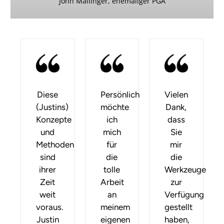
John Mallinger, ehemaliger PGA
Diese
Persönlich
Vielen
(Justins)
möchte
Dank,
Konzepte
ich
dass
und
mich
Sie
Methoden
für
mir
sind
die
die
ihrer
tolle
Werkzeuge
Zeit
Arbeit
zur
weit
an
Verfügung
voraus.
meinem
gestellt
Justin
eigenen
haben,